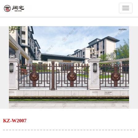
切
换
导
航
KZ-W2007