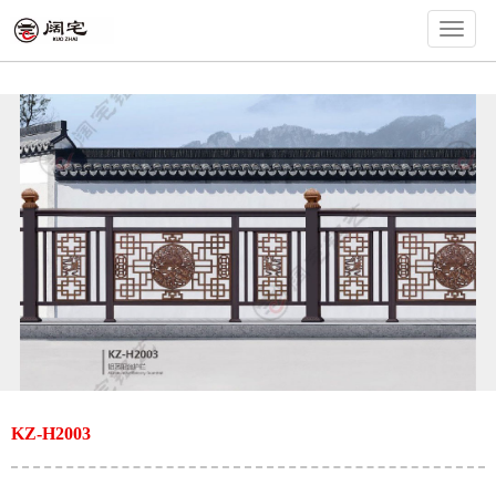
切
换
导
航
KZ-H2003