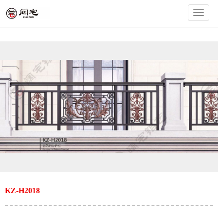
切
换
导
航
KZ-H2018